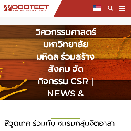
ชมรมกลุ่มจิต
Togg
navi
อาสา คณะ
วิศวกรรมศาสตร์
มหาวิทยาลัย
มหิดล ร่วมสร้าง
สังคม จัด
กิจกรรม CSR |
NEWS &
EVENT
สีวูดเทค ร่วมกับ ชมรมกลุ่มจิตอาสา
HOME
NEWS & ACTIVITIES