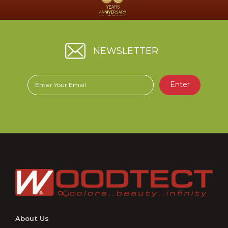
ฮาโต้เพ้นท์ (เจ.เค.อาร์) จำกัด
ในฐานะผู้ประกอบการในอุตสาหกรรมเดียวกัน บริษัทฯ จึงได้เร่ง
ดำเนินการแก้ไขเพื่อให้ผู้บริโภคสามารถแยกแยะผลิตภัณฑ์ได้อย่าง
ชัดเจน บรรจุภัณฑ์ใหม่ของผลิตภัณฑ์ Hero Gold สูตรน้ำ มี
ลักษณะตามภาพ
NEWSLETTER
.
บริษัทฯ ขอขอบคุณทุกท่านที่ให้ความไว้วางใจในผลิตภัณฑ์ของเรามา
โดยตลอด
Enter
About Us