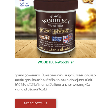
WOODTECT-Woodfiller
วูดเทค วูดฟิลเลอร์ เป็นผลิตภัณฑ์สำหรับอุดโป๊วรอยแตกชำรุด
ของไม้ สูตรน้ำอะครีลิคแห้งเร็ว ยึดเกาะและยืดหยุ่นตามเนื้อไม้
ได้ดี ใช้งานได้ทันที ทนทานเป็นพิเศษ สามารถ เจาะสกรู หรือ
ตอกตาปู บริเวณที่โป๊วได้
MORE DETAILS