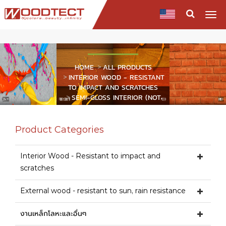
Togg
navi
PRODUCTS
HOME
ALL PRODUCTS
INTERIOR WOOD - RESISTANT
TO IMPACT AND SCRATCHES
SEMI-GLOSS INTERIOR (NOT
EXPOSED TO SUNLIGHT)
Product Categories
Interior Wood - Resistant to impact and
scratches
External wood - resistant to sun, rain resistance
งานเหล็กโลหะและอื่นๆ