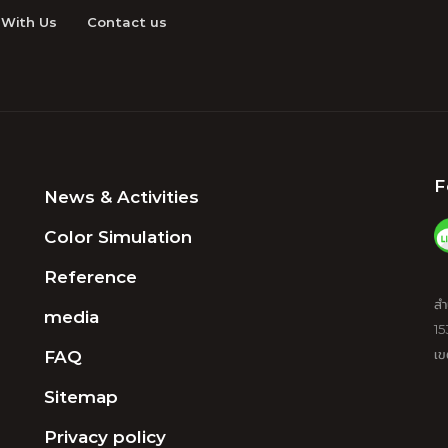
 With Us
Contact us
F
News & Activities
Color Simulation
Reference
สำ
media
15
FAQ
เข
Sitemap
Privacy policy