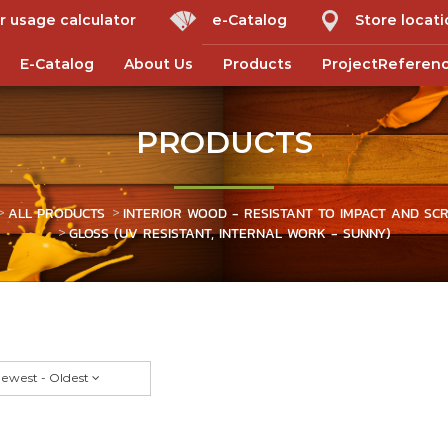
r usage calculator
e-Catalog
Store locat
E-Catalog
About Us
Products
ProjectReferen
PRODUCTS
ALL PRODUCTS
INTERIOR WOOD - RESISTANT TO IMPACT AND SC
GLOSS (UV RESISTANT, INTERNAL WORK - SUNNY)
ewest - Oldest