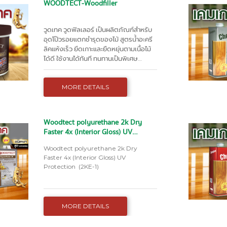
WOODTECT-Woodfiller
วูดเทค วูดฟิลเลอร์ เป็นผลิตภัณฑ์สำหรับ
อุดโป๊วรอยแตกชำรุดของไม้ สูตรน้ำอะครี
ลิคแห้งเร็ว ยึดเกาะและยืดหยุ่นตามเนื้อไม้
ได้ดี ใช้งานได้ทันที ทนทานเป็นพิเศษ
สามารถ เจาะสกรู หรือ ตอกตาปู บริเวณที่
โป๊วได้
MORE DETAILS
Woodtect polyurethane 2k Dry
Faster 4x (Interior Gloss) UV
Protection (2KE-1)
Woodtect polyurethane 2k Dry
Faster 4x (Interior Gloss) UV
Protection (2KE-1)
MORE DETAILS