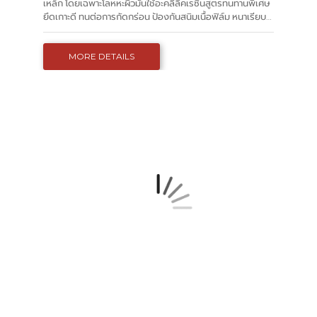
เหล็ก โดยเฉพาะโลหหะผิวมันใช้อะคลีลิคเรซิ่นสูตรทนทานพิเศษ
ยึดเกาะดี ทนต่อการกัดกร่อน ป้องกันสนิมเนื้อฟิล์ม หนาเรียบ
เนียน กลบมิดดี แห้งเร็ว ประหยัดเวลาทำงาน
MORE DETAILS