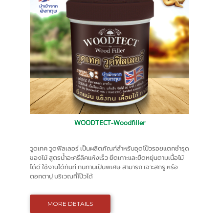
WOODTECT-Woodfiller
วูดเทค วูดฟิลเลอร์ เป็นผลิตภัณฑ์สำหรับอุดโป๊วรอยแตกชำรุด
ของไม้ สูตรน้ำอะครีลิคแห้งเร็ว ยึดเกาะและยืดหยุ่นตามเนื้อไม้
ได้ดี ใช้งานได้ทันที ทนทานเป็นพิเศษ สามารถ เจาะสกรู หรือ
ตอกตาปู บริเวณที่โป๊วได้
MORE DETAILS