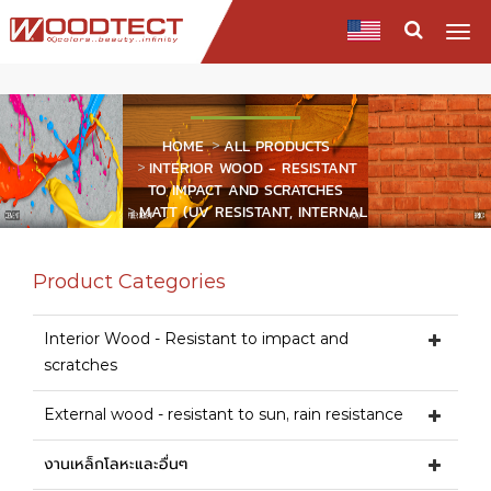
Togg
navi
PRODUCTS
HOME
ALL PRODUCTS
INTERIOR WOOD - RESISTANT
TO IMPACT AND SCRATCHES
MATT (UV RESISTANT, INTERNAL
WORK - SUNNY)
Product Categories
Interior Wood - Resistant to impact and
scratches
External wood - resistant to sun, rain resistance
งานเหล็กโลหะและอื่นๆ