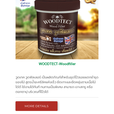
WOODTECT-Woodfiller
วูดเทค วูดฟิลเลอร์ เป็นผลิตภัณฑ์สำหรับอุดโป๊วรอยแตกชำรุด
ของไม้ สูตรน้ำอะครีลิคแห้งเร็ว ยึดเกาะและยืดหยุ่นตามเนื้อไม้
ได้ดี ใช้งานได้ทันที ทนทานเป็นพิเศษ สามารถ เจาะสกรู หรือ
ตอกตาปู บริเวณที่โป๊วได้
MORE DETAILS