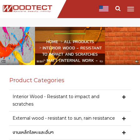
Togg
navi
PRODUCTS
HOME
ALL PRODUCTS
INTERIOR WOOD - RESISTANT
TO IMPACT AND SCRATCHES
MATT (INTERNAL WORK -
WITHOUT SUN)
Product Categories
Interior Wood - Resistant to impact and
scratches
External wood - resistant to sun, rain resistance
งานเหล็กโลหะและอื่นๆ