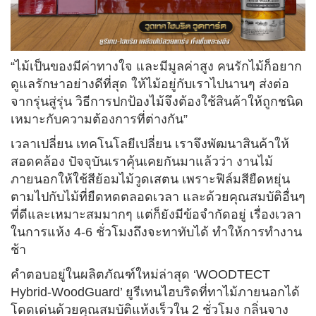
“ไม้เป็นของมีค่าทางใจ และมีมูลค่าสูง คนรักไม้ก็อยาก
ดูแลรักษาอย่างดีที่สุด ให้ไม้อยู่กับเราไปนานๆ ส่งต่อ
จากรุ่นสู่รุ่น วิธีการปกป้องไม้จึงต้องใช้สินค้าให้ถูกชนิด
เหมาะกับความต้องการที่ต่างกัน”
เวลาเปลี่ยน เทคโนโลยีเปลี่ยน เราจึงพัฒนาสินค้าให้
สอดคล้อง ปัจจุบันเราคุ้นเคยกันมาแล้วว่า งานไม้
ภายนอกให้ใช้สีย้อมไม้วูดเสตน เพราะฟิล์มสียืดหยุ่น
ตามไปกับไม้ที่ยืดหดตลอดเวลา และด้วยคุณสมบัติอื่นๆ
ที่ดีและเหมาะสมมากๆ แต่ก็ยังมีข้อจำกัดอยู่ เรื่องเวลา
ในการแห้ง 4-6 ชั่วโมงถึงจะทาทับได้ ทำให้การทำงาน
ช้า
คำตอบอยู่ในผลิตภัณฑ์ใหม่ล่าสุด ‘WOODTECT
Hybrid-WoodGuard’ ยูรีเทนไฮบริดที่ทาไม้ภายนอกได้
โดดเด่นด้วยคุณสมบัติแห้งเร็วใน 2 ชั่วโมง กลิ่นจาง