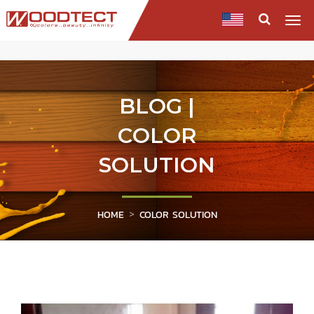
Togg
navi
BLOG |
COLOR
SOLUTION
HOME
COLOR SOLUTION