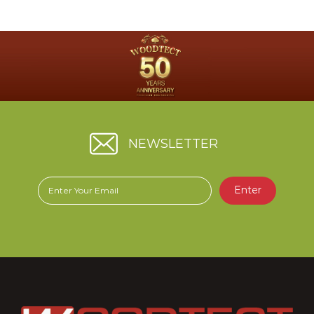
GOLD Royal Premium
ซึ่งอาจก่อให้เกิดความสับสนกับผู้บริโภคโดยมิได้เป็นเจตนาของบริ
ษัทฯ แต่อย่างใด
.
บริษัทฯ ขออภัยกับเหตุการณ์ที่เกิดขึ้น และให้ความเคารพต่อ บริษัท
ฮาโต้เพ้นท์ (เจ.เค.อาร์) จำกัด
ในฐานะผู้ประกอบการในอุตสาหกรรมเดียวกัน บริษัทฯ จึงได้เร่ง
ดำเนินการแก้ไขเพื่อให้ผู้บริโภคสามารถแยกแยะผลิตภัณฑ์ได้อย่าง
ชัดเจน บรรจุภัณฑ์ใหม่ของผลิตภัณฑ์ Hero Gold สูตรน้ำ มี
ลักษณะตามภาพ
NEWSLETTER
.
บริษัทฯ ขอขอบคุณทุกท่านที่ให้ความไว้วางใจในผลิตภัณฑ์ของเรามา
โดยตลอด
Enter