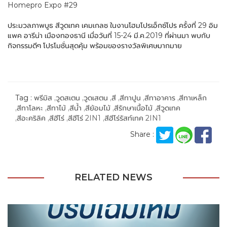
Homepro Expo #29
ประมวลภาพบูธ สีวูดเทค เคมเกลซ ในงานโฮมโปรเอ็กซ์โปร ครั้งที่ 29 อิม
แพค อารีน่า เมืองทองธานี เมื่อวันที่ 15-24 มี.ค.2019 ที่ผ่านมา พบกับ
กิจกรรมดีๆ โปรโมชั่นสุดคุ้ม พร้อมของรางวัลพิเศษมากมาย
Tag :
พรีมิส
วูดสเตน
วูดเสตน
สี
สีทาปูน
สีทาอาคาร
สีทาเหล็ก
สีทาโลหะ
สีทาไม้
สีน้ำ
สีย้อมไม้
สีรักษาเนื้อไม้
สีวูดเทค
สีอะคริลิค
สีฮีโร่
สีฮีโร่ 2IN1
สีฮีโร่รัสท์เทค 2IN1
Share :
RELATED NEWS