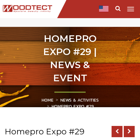
Togg
navi
HOMEPRO
EXPO #29 |
NEWS &
EVENT
HOME
NEWS & ACTIVITIES
HOMEPRO EXPO #29
Homepro Expo #29