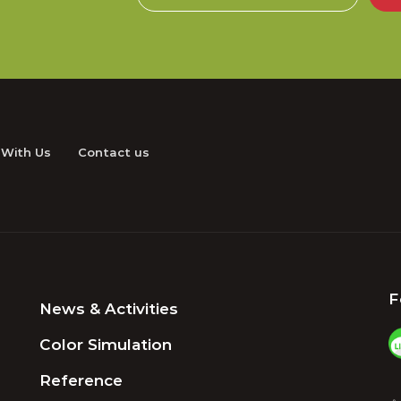
 With Us
Contact us
F
News & Activities
Color Simulation
Reference