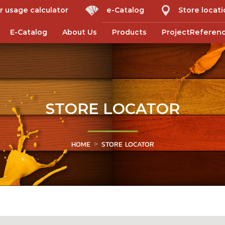
r usage calculator
e-Catalog
Store locat
E-Catalog
About Us
Products
ProjectReferen
STORE LOCATOR
HOME
STORE LOCATOR