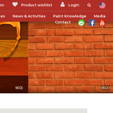
ion
Product wishlist
Login
ces
News & Activities
Paint Knowledge
Media
Contact