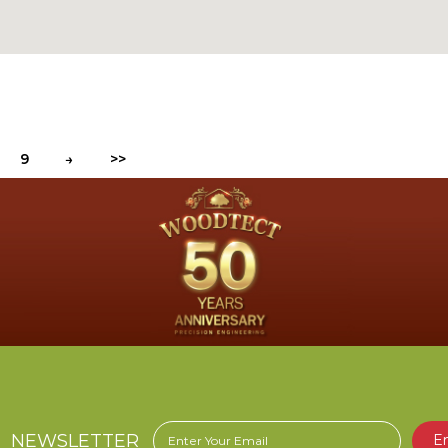
9
→
>>
NEWSLETTER
E